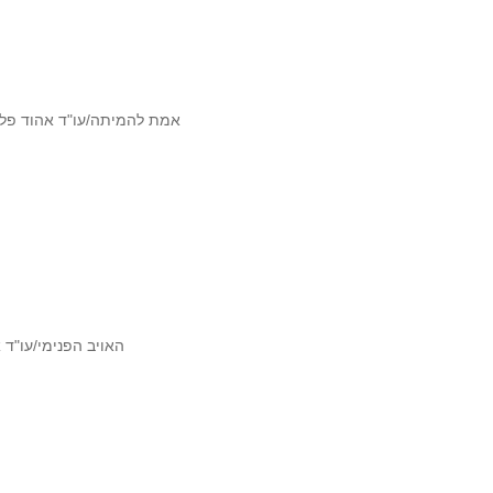
אמת להמיתה/עו"ד אהוד פלג*
האויב הפנימי/עו"ד א