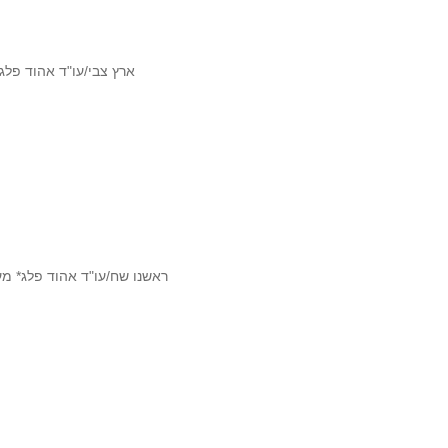
ארץ צבי/עו"ד אהוד פלג
ראשנו שח/עו"ד אהוד פלג* מ