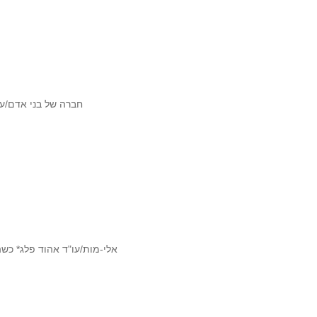
חברה של בני אדם/עו
אלי-מות/עו"ד אהוד פלג* כשה