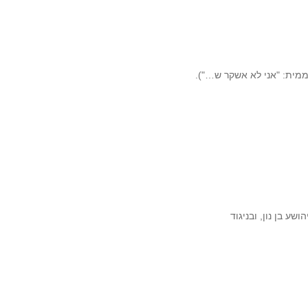
ממית: "אני לא אשקר ש…").
שע בן נון, ובניגוד