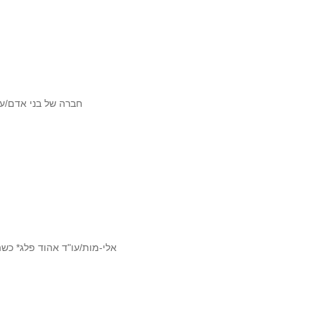
חברה של בני אדם/עו
אלי-מות/עו"ד אהוד פלג* כשה