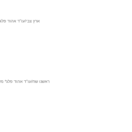
ארץ צבי/עו"ד אהוד פלג
ראשנו שח/עו"ד אהוד פלג* מ