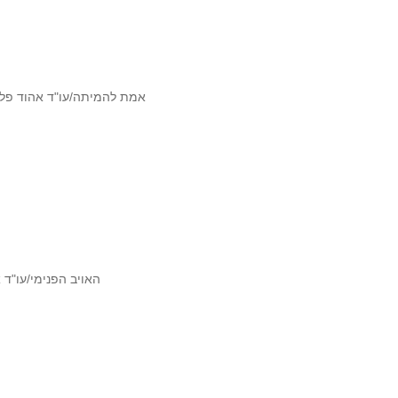
אמת להמיתה/עו"ד אהוד פלג*
האויב הפנימי/עו"ד א