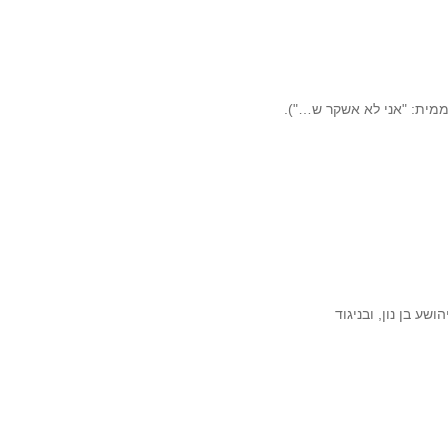
ממית: "אני לא אשקר ש…").
שע בן נון, ובניגוד