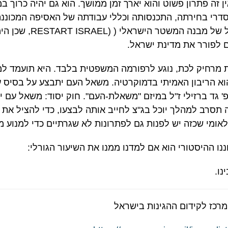
ן זה פתרון פשוט והוא יארך זמן ממושך. הוא גם יהיה כרוך ב
רי בחירתה, התכנסותה וכללי עבודתה של האסיפה המכוננת. י
למרות שמדובר במעין אתח
ם לפורר את מדינת ישראל.
ת מרחיק לכת, נוגע לרפורמה המשפטית בלבד. היא תועמד למ
הוא הריבון האמיתי בדמוקרטיה. משאל העם יתבצע על בסיס
גד ברזילי ז"ל במיזם "משאלת-העם". חוק יסוד: משאל עם ית
 תסרב למהלך יוכל בג"צ לחייב אותה לבצעו, כדי להציל את
ומי שכזה יש לפנות גם לפתרונות לא שגרתיים כדי למנוע 
ו ההיסטורי הוא אם למדנו ממנו את השיעור הגורלי:
נו.
מרכז לקידום ההגינות בישראל