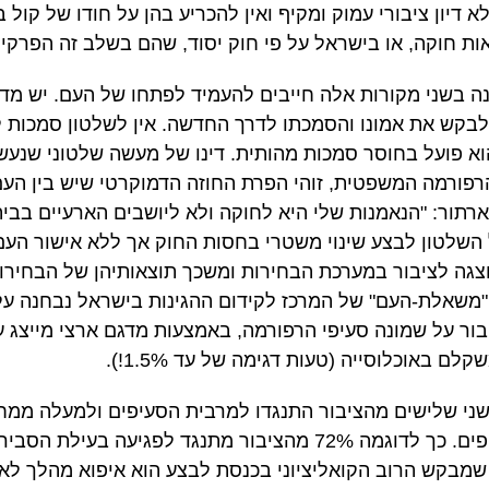
א דיון ציבורי עמוק ומקיף ואין להכריע בהן על חודו של קול 
אות חוקה, או בישראל על פי חוק יסוד, שהם בשלב זה הפרקי
וונה בשני מקורות אלה חייבים להעמיד לפתחו של העם. יש מ
לבקש את אמונו והסמכתו לדרך החדשה. אין לשלטון סמכות לה
א פועל בחוסר סמכות מהותית. דינו של מעשה שלטוני שנעש
פורמה המשפטית, זוהי הפרת החוזה הדמוקרטי שיש בין העם
תור: "הנאמנות שלי היא לחוקה ולא ליושבים הארעיים בבית
 השלטון לבצע שינוי משטרי בחסות החוק אך ללא אישור העם ו
גה לציבור במערכת הבחירות ומשכך תוצאותיהן של הבחירות
"משאלת-העם" של המרכז לקידום ההגינות בישראל נבחנה על 
ם באוכלוסייה (טעות דגימה של עד 1.5%!).
ני שלישים מהציבור התנגדו למרבית הסעיפים ולמעלה ממחצ
שמבקש הרוב הקואליציוני בכנסת לבצע הוא איפוא מהלך לא ח