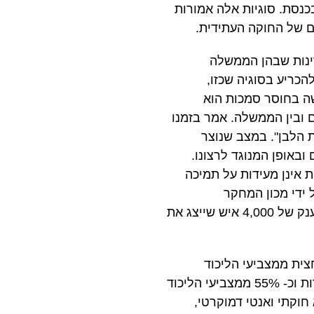
בכנסת. סוגיות אלה אמורות
ם של החוקה העתידית.
דינות שבהן הממשלה
כריע בסוגיה שכזו,
ה בחוסר סמכות הוא
 ובין הממשלה. אמר בזמנו
 הלבן". במצב שנוצר
באופן המנוגד לרצונו.
 אינן מעידות על תמיכה
ידי מכון המחקר
גיאוקרטוגרפיה דעתו של הציבור על שמונה סעיפי הרפורמה, באמצעות מדגם ארצי מייצג ענק של 4,000 איש שייצג את
ית ממצביעי הליכוד
התנגדו לחמישה מתוך 8 סעיפים. כך לדוגמה 72% מהציבור מתנגד לפגיעה בעילת הסבירות וכ- 55% ממצביעי הליכוד
וקתי ואנטי דמוקרטי,