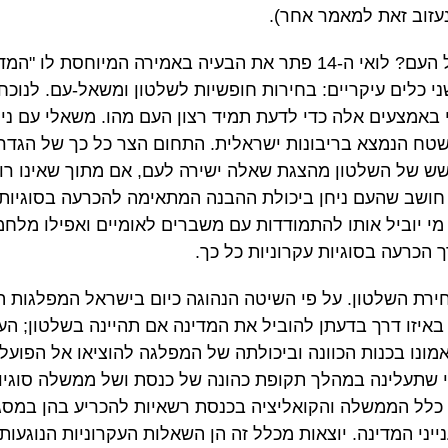
עזוב זאת למאמר אחר).
כיצד יודעים מה הוא רצונו של העם? לואי ה-14 פתר את הבעיה באמירה המי
ני כלים עיקריים: בחירות חופשיות לשלטון ומשאל-עם. לנו
 באמצעים אלה כדי לדעת תמיד רצון העם מהו. משאלי עם נית
 שטח הנמצא בריבונות ישראלית. התחום הצר כל כך של הגד
ש של השלטון מהצגת שאלה ישירה לעם, אם מתוך שאינו רו
 חושב שהעם ניחן ביכולת ההבנה המתאימה להכרעה בסוגיות ג
 מי יוביל אותו להתמודדות עם משברים לאומיים ואפילו מלח
הכרעה בסוגיות עקרוניות כל כך.
ירת השלטון. על פי השיטה הנהוגה כיום בישראל המפלגות 
באיזו דרך בדעתן להוביל את המדינה אם תהיינה בשלטון; הע
אמונו בכנות הכוונה וביכולתה של המפלגה להוציאו אל הפועל.
י שתעלינה במהלך תקופת כהונה של כנסת ושל ממשלה סוגיו
 כלל הממשלה והקואליציה בכנסת רשאיות להכריע בהן במס
ייני המדינה. יוצאות מכלל זה הן השאלות העקרוניות הנוגעו