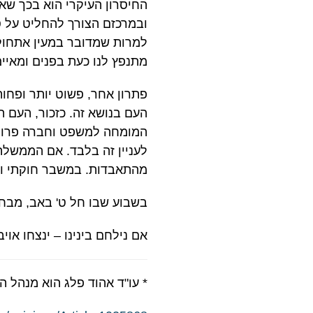
החיסרון העיקרי הוא בכך שאי
ובמרכזם הצורך להחליט על סד
מתנפץ לנו כעת בפנים ומאיי
פתרון אחר, פשוט יותר ופחו
העם בנושא זה. כזכור, העם 
המומחה למשפט וחברה פרופ' 
לעניין זה בלבד. אם הממשלה
מהתאבדות. במשבר חוקתי ולא
בשבוע שבו חל ט' באב, מבחננ
אם נילחם בינינו – ינצחו אויבי
* עו"ד אהוד פלג הוא מנהל ה