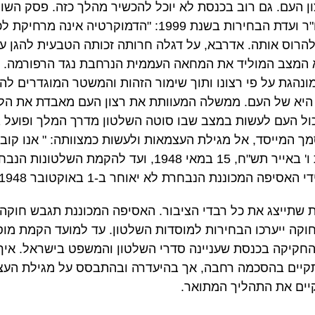
ן העם. גם רוב בכנסת לא יוכל להכשיר מהלך כזה. פסק השו
בחירות בפרשת ארליך נגד יו"ר ועדת הבחירות בשנת 1999: "ה
רוס אותה. אדרבא, על דגלה חרותה זכותה הטבעית להגן על
 המצב המוליד את המחאה העממית הנרחבת נגד הרפורמה. המ
נהגת על פי רצונו ותוך שימור הזהות והמשטר המוגדרים לה
היא של העם. ממשלה המעוותת את רצון העם מאבדת את הלג
ול העם לעשות במצב שבו סוטה השלטון מדרך המלך ופועל בנ
מך המייסד, אל מגילת העצמאות ולעשות כמצוותה: " אנו קוב
המנדט הלילה אור ליום שבת ו' באייר תש"ח, 15 במאי 1948,
ה המכוננת הנבחרת לא יאוחר ב-1 באוקטובר 1948…".
ת שתייצג את כל רבדי הציבור. האסיפה המכוננת תגבש חוקה.
וקה ייערכו הבחירות למוסדות השלטון. עד למועד הקמת מו
חקיקה בכנסת שעניינה סדרי השלטון והמשפט בישראל. איך 
תקיים בהסכמה רחבה, אך בהיעדרה ובהתבסס על מגילת העצמ
יים את התהליך המתואר.