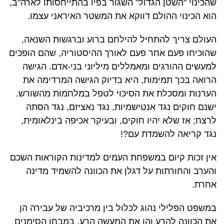
שהכינוי "השטן הגדול" השגור בפיו בהתייחסותו לארה"ב,
הוא הכינוי ההולם דווקא את המשטר האיראני עצמו.
העולם צריך להתחיל להילחם ברוע וברגשות השנאה,
שהוכיחו פעם אחר פעם לאורך ההיסטוריה, שהם הופכים
למעשים ההורגים ומאמללים מיליוני בני-אדם. הגישה
הרואה בכך תמימות, היא בדיוק הגישה המרדימה את
הערנות ומסכלת את הסיכוי לטפל במלחמות מהשורש.
ישנם חוקים נגד אנטישמיות, נגד נאציזם, נגד הסתה
לרצח; אז שלא יהיו חוקים, ובעיקר אכיפה בינלאומית,
נגד קריאה להשמדת עם?!
אין זכות קיום במשפחת העמים למדינות הקוראות השכם
והערב והחורתות על דגלן את הכוונה להשמיד מדינה
אחרת.
במשפט הפלילי נהוג לכלול בין מרכיביה של עבירה הן
את הכוונה להרע והן את המעשה הרע. במבחן הסימנים