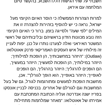
חשבתי על שתי הגישות הללו השבוע, בהקשר סיום
המלחמה עם איראן.
למרות הצהרות הממשלה כי הוסר האיום הקיומי מעל
ישראל, נראה כי יש להוסיף בזהירות להצהרה זו את
המילים "לפי שעה" ולסייגה בזמן. ברור כי האיום הקיומי
הזה נובע מכוונות הזדון בראשיהם ובליבותיהם של ראשי
המשטר האיראני ואלה לצערנו נותרו על כנן. יפות לעניין
זה מילותיו של איש העסקים האמריקאי פרנק אאוטלואו
(Outlaw): "היזהר במחשבותיך, הן הופכות למילותיך;
היזהר במילותיך, הן הופכות למעשיך; היזהר במעשיך,
הם הופכים להרגליך; היזהר בהרגליך, הם הופכים
לאופייך; היזהר באופייך, הוא הופך לגורלך". אכן,
מחשבות הופכות למעשים ומתורגמות לגורל, גם של בעל
המחשבות וגם לגורלם של אחרים. בכניסה לבניין אונסקו
בפריז ישנה אנדרטה ועליה הכתובת המתכתבת עם
אמירתו של אאוטלואו: "מאחר שמלחמות מתחילות