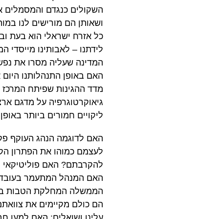
השקולים כנגדם והמסמלים את
ושאותן הם מורישים לנו במות
כל אזרח ישראלי הוא בעת ובע
לידתנו – לאבותינו מייסדי המ
המדינה שעליה מסרו את נפש
האם באופן התנהלותנו היום א
מדד ההגינות שפיתח המרכז 
גיאוקרטוגרפיה על מדגם ארצ
ליקויים חמורים ביותר באופן
האם לדוגמה הנהג העוקף פק
לעצמם כמוהו את הפתרון הקל
להקרבתם? האם פוליטיקאי המ
האם המנהל המתעמר בעובדיו, 
הממשלה המחלקת הטבות במיל
הם כולם מקיימים את צוואתם
עלינו ושואלים: האם למען ח