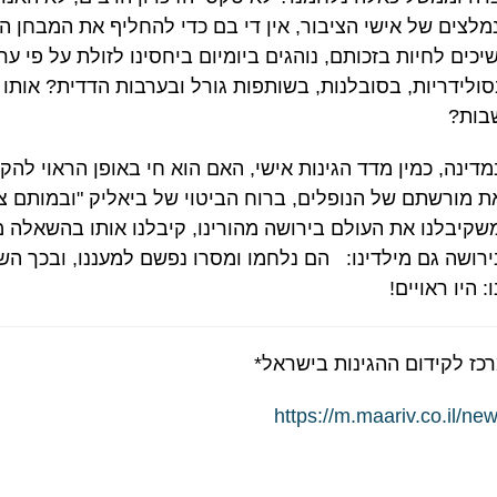
נמלצים של אישי הציבור, אין די בם כדי להחליף את המבחן
כים לחיות בזכותם, נוהגים ביומיום ביחסינו לזולת על פי ערך
לידריות, בסובלנות, בשותפות גורל ובערבות הדדית? אותו
שבות?
דינה, כמין מדד הגינות אישי, האם הוא חי באופן הראוי לה
 מורשתם של הנופלים, ברוח הביטוי של ביאליק "ובמותם ציו
משקיבלנו את העולם בירושה מהורינו, קיבלנו אותו בהשאלה מי
רושה גם מילדינו: הם נלחמו ומסרו נפשם למעננו, ובכך השא
היו ראויים!
כז לקידום ההגינות בישראל*
https://m.maariv.co.il/ne