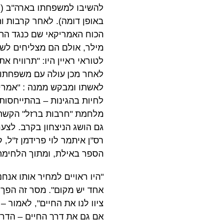
להשיבו למשפחתו בארה"ב (ה
באופן דומה). לאחר קרבות ו
הכוח האמריקאי שם כנגד הת
מילר, אולם הם מצליחים לשמ
לאחר מכן עולה עם משפחתו ע
לאשתו ומבקש ממנה : "אמרי ל
לחיות בהגינות – בהתייחסות
מלחמת "חרבות ברזל" הקשה ש
גם הושג הניצחון בקרב. לצער
רס"ן איתמר לוי פרידמן ז"ל,
הספר באילת, ומתוך הלחימה
"היו ראויים למחיר אותו אנ
אחד יש מקום". מסר זה הפך 
ציוו לנו את החיים", לאמור –
אם גם את דרך החיים – הדרך