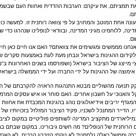
 תמציתם, את עיקרם: הערבות ההדדית ואחוות העם שבשמן 
ם.
ונה אחת המוטב והמחויב על פי צוואה רוחנית זו. למעשה כו
דינה, ללוחמינו מגיני המדינה, ובוודאי לנופלינו שנהרגו כדי 
ם.
נחנו מממשים ומגשימים את צוואתם? האם אנו חיים כאן חיים
לקידום ההגינות בישראל ונבחן מעת לעת באמצעות סקרים ש
י מייצג של הציבור בישראל (ושפורסמו בשנים האחרונות ב"מע
 אימוצה של ההגינות על ידי החברה ועל ידי הממשלה בישראל
ק תנועה מהשוליים מבטא התנהגות הראויה להקרבתם של הנ
 והאנוכי על חשבון אחרים. האם סוחר או איש עסקים המרמה
גדף יריבים אידיאולוגים נוהג בהגינות המכבדת את אחוות 
הדייר המתנכל לשכניו, פקיד הציבור המזלזל בזכויותיו של 
יארדים מתקציב המדינה לשותפים פוליטיים במקום לציבו
 הרוחנית של הנופלים? מה חשים גיבורינו, במקום שבתם ב
ברה וממשל כאלה נלחמנו? לא טקסי הזיכרון הרבים, לא האנ