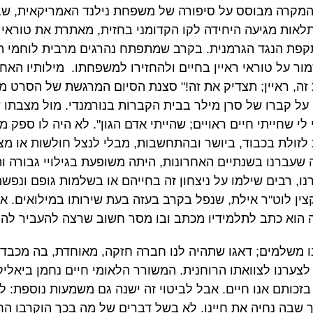
מקרה מבוסס על סיפורה של משפחת נילנד האמריקאית, שב
תלאות מגיעה היחידה לקו הקדומני בחזית, מאתרת את טוראי 
קפת הנגד הגרמנית. בקרב שמתפתח נהרגים מרבית לוחמי ה
ור על טוראי ראיין בחיים ולהחזירו למשפחתו. מילותיו האח
ל קברו של סרן מילר בבית הקברות בנורמנדי. מול מצבתו ש
י שחייתי חיים ראויים; שהייתי אדם הגון". לא היה לו ספק מ
 לזולת בכבוד, ביושר ובהתחשבות, מבלי לנצל חולשות או מצו
עברנו בשנתיים האחרונות, היתה משופעת בגילויי גבורה וה
נו, רבים שילמו על ניצחון זה בחייהם או בשלמות גופם ונפש
 קצין לוט"ר אילת, שנפל בקרב בעזה בעת שירותו במילואים. א
 הוא כתב לתלמידיו מכתב ובו מסר חשוב שרצה להעביר להם
חנו משלמים; דאגו שתהיה לנו חברה חזקה, מאוחדת, בה מכבד
לצערנו לצוואתו הרוחנית. המשורר הלאומי חיים נחמן ביאליק
 בזכותם אנו חיים. אבל לביטוי זה ישנה גם משמעות נוספת: לא 
 שבה נחיה את חיינו. לא בשל דברים של מה בכך הוקרבו החי