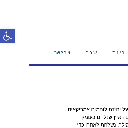
פתח סרגל
הגינות
שירים
צור קשר
פר על יחידת לוחמים אמריקאים
נורמנדי בשנת 1944 להציל טוראי בשם ראיין שנלחם בעומק
מילר, נשלחת לאתרו כדי