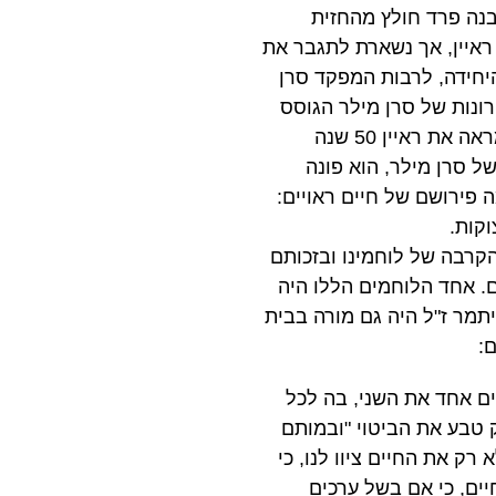
נה פרד חולץ מהחזית
ראיין, אך נשארת לתגבר את
יחידה, לרבות המפקד סרן
רונות של סרן מילר הגוסס
לטוראי ראיין היו: "תרוויח את זה, ראיין; תצדיק את זה!" סצנת הסיום המרגשת של הסרט מראה את ראיין 50 שנה
ל סרן מילר, הוא פונה
ה פירושם של חיים ראויים:
קות.
קרבה של לוחמינו ובזכותם
ם. אחד הלוחמים הללו היה
יתמר ז"ל היה גם מורה בבית
:
ים אחד את השני, בה לכל
 טבע את הביטוי "ובמותם
רק את החיים ציוו לנו, כי
ים, כי אם בשל ערכים