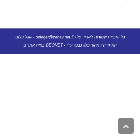
כל הזכויות שמורות לאהוד פלג
peleger@zahav.net.il
-
גוגל פלוס
האתר של
אהוד פלג
נבנה עי"י -
BEONET בניית אתרים
גלילה
לראש
העמוד